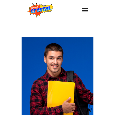
Inicio – Radio Crystal
Estaciones
Eventos
Promociones
Noticias
Para ti
Contacto