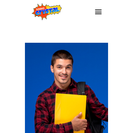
Inicio – Radio Crystal
Estaciones
Eventos
Promociones
Noticias
Para ti
Contacto