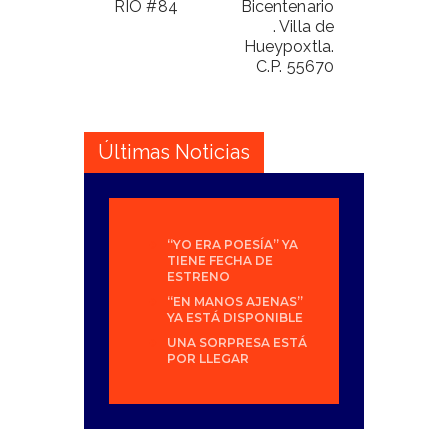
RIO #84
Bicentenario
. Villa de
Hueypoxtla.
C.P. 55670
Últimas Noticias
“YO ERA POESÍA” YA
TIENE FECHA DE
ESTRENO
“EN MANOS AJENAS”
YA ESTÁ DISPONIBLE
UNA SORPRESA ESTÁ
POR LLEGAR