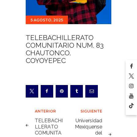
5 AGOSTO, 2025
TELEBACHILLERATO
COMUNITARIO NUM. 83
CHAUTONCO.
COYOYEPEC
Navegación
ANTERIOR
SIGUIENTE
de
TELEBACHI
Universidad
LLERATO
Mexiquense
entradas
COMUNITA
del