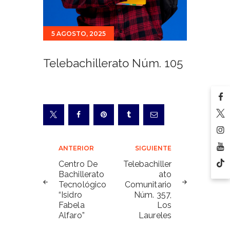
5 AGOSTO, 2025
Telebachillerato Núm. 105
Navegación
ANTERIOR
SIGUIENTE
de
Centro De
Telebachiller
Bachillerato
ato
entradas
Tecnológico
Comunitario
“Isidro
Núm. 357,
Fabela
Los
Alfaro”
Laureles