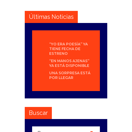
Últimas Noticias
“YO ERA POESÍA” YA
TIENE FECHA DE
ESTRENO
“EN MANOS AJENAS”
YA ESTÁ DISPONIBLE
UNA SORPRESA ESTÁ
POR LLEGAR
Buscar
Buscar: