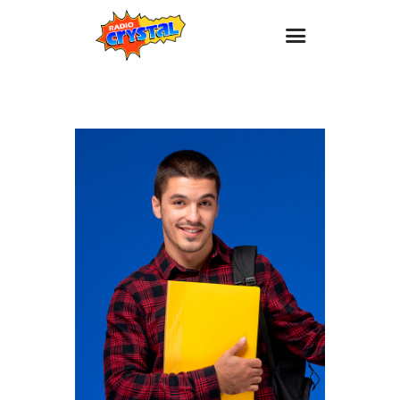
Inicio – Radio Crystal
Estaciones
Eventos
Promociones
Noticias
Para ti
Contacto