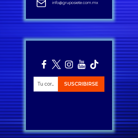
info@gruposiete.com.mx