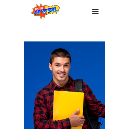
Inicio – Radio Crystal
Estaciones
Eventos
Promociones
Noticias
Para ti
Contacto