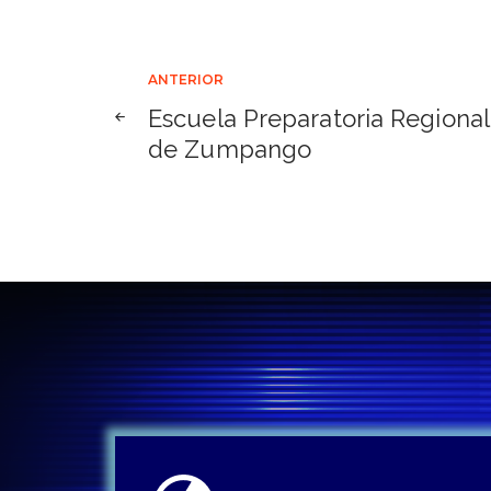
Navegación
ANTERIOR
Escuela Preparatoria Regional
de
de Zumpango
entradas