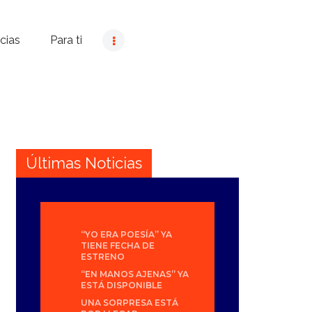
cias
Para ti
Últimas Noticias
“YO ERA POESÍA” YA
TIENE FECHA DE
ESTRENO
“EN MANOS AJENAS” YA
ESTÁ DISPONIBLE
UNA SORPRESA ESTÁ