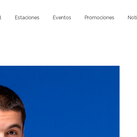
Inicio – Radio Crystal
l
Estaciones
Eventos
Promociones
Noti
Estaciones
Eventos
Promociones
Noticias
Para ti
Contacto