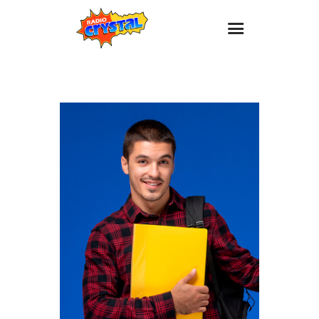
Inicio – Radio Crystal
Estaciones
Eventos
Promociones
Noticias
Para ti
Contacto