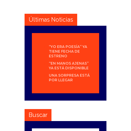
Últimas Noticias
“YO ERA POESÍA” YA
TIENE FECHA DE
ESTRENO
“EN MANOS AJENAS”
YA ESTÁ DISPONIBLE
UNA SORPRESA ESTÁ
POR LLEGAR
Buscar