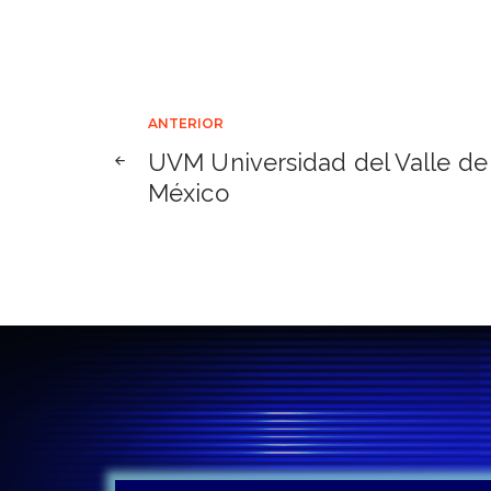
Navegación
ANTERIOR
UVM Universidad del Valle de
de
México
entradas