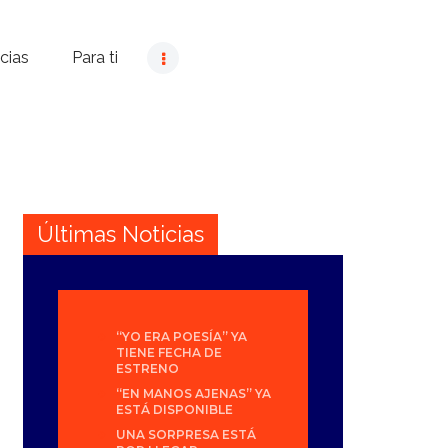
cias
Para ti
Últimas Noticias
“YO ERA POESÍA” YA
TIENE FECHA DE
ESTRENO
“EN MANOS AJENAS” YA
ESTÁ DISPONIBLE
UNA SORPRESA ESTÁ