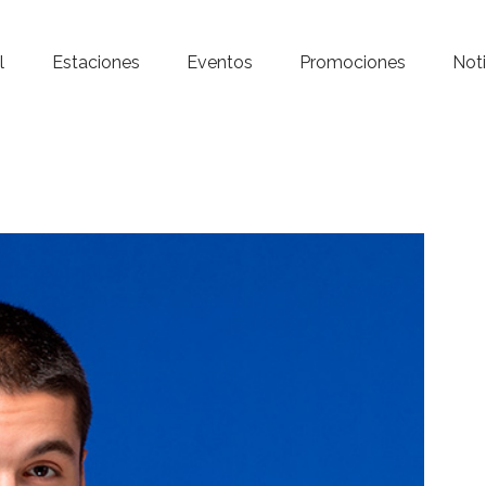
Inicio – Radio Crystal
l
Estaciones
Eventos
Promociones
Noti
Estaciones
Eventos
Promociones
Noticias
Para ti
Contacto