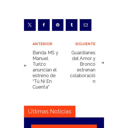
Navegación
ANTERIOR
SIGUIENTE
de
Banda MS y
Guardianes
Manuel
del Amor y
entradas
Turizo
Bronco
anuncian el
estrenan
estreno de
colaboració
“Tú Ni En
n
Cuenta”
Últimas Noticias