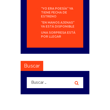
“YO ERA POESÍA” YA
TIENE FECHA DE
ESTRENO
“EN MANOS AJENAS”
YA ESTÁ DISPONIBLE
UNA SORPRESA ESTÁ
POR LLEGAR
Buscar
Buscar: