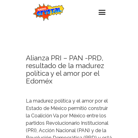
12
ENERO,
Inicio – Radio Crystal
2023
Estaciones
Alianza PRI – PAN -PRD,
Eventos
resultado de la madurez
Promociones
política y el amor por el
Edoméx
Noticias
Para ti
La madurez política y el amor por el
Contacto
Estado de México permitió construir
la Coalición Va por México entre los
partidos Revolucionario Institucional
(PRI), Acción Nacional (PAN) y de la
Revolución Democrática (PRD) y está