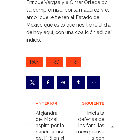
Enrique Vargas y a Omar Ortega por
su compromiso, por la madurez y el
amor que le tienen al Estado de
México que es lo que nos tiene el día
de hoy aquí, con una coalición sólida”,
indicó.
PAN
PRD
PRI
Navegación
ANTERIOR
SIGUIENTE
de
Alejandra
Inicia la
del Moral
defensa de
entradas
aspira por la
las familias
candidatura
mexiquense
del PRI en el
s con