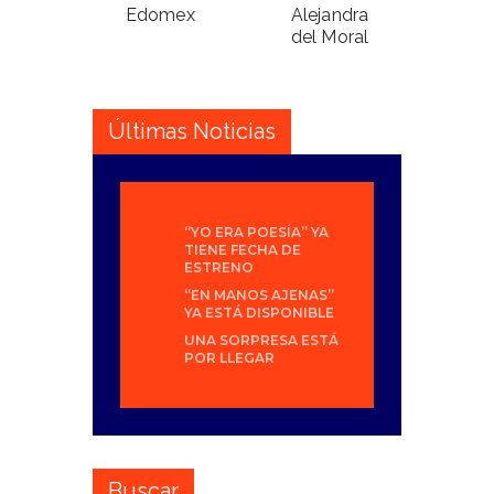
Edomex
Alejandra
del Moral
Últimas Noticias
“YO ERA POESÍA” YA
TIENE FECHA DE
ESTRENO
“EN MANOS AJENAS”
YA ESTÁ DISPONIBLE
UNA SORPRESA ESTÁ
POR LLEGAR
Buscar