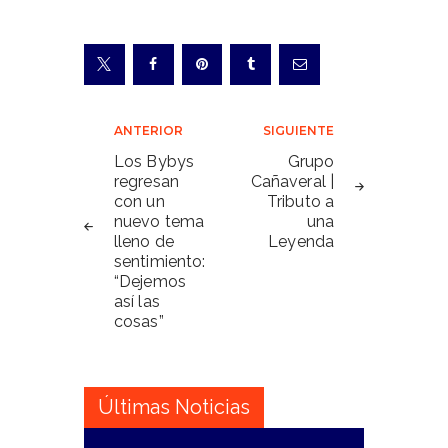
Navegación
ANTERIOR
SIGUIENTE
de
Los Bybys
Grupo
regresan
Cañaveral |
entradas
con un
Tributo a
nuevo tema
una
lleno de
Leyenda
sentimiento:
“Dejemos
así las
cosas”
Últimas Noticias