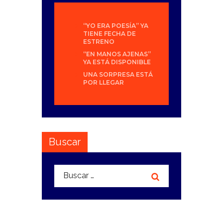
“YO ERA POESÍA” YA
TIENE FECHA DE
ESTRENO
“EN MANOS AJENAS”
YA ESTÁ DISPONIBLE
UNA SORPRESA ESTÁ
POR LLEGAR
Buscar
Buscar: