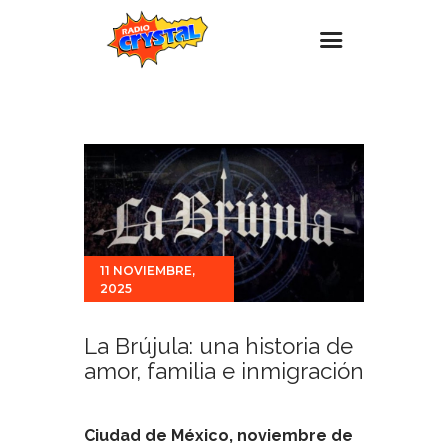
Inicio – Radio Crystal
Estaciones
Eventos
Promociones
Noticias
11 NOVIEMBRE,
2025
Para ti
Contacto
La Brújula: una historia de
amor, familia e inmigración
Ciudad de México, noviembre de