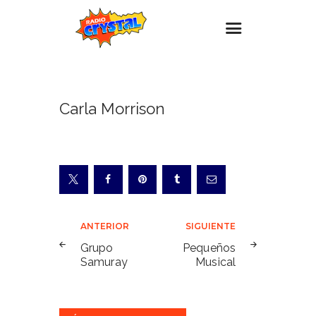
Inicio – Radio Crystal
Carla Morrison
Estaciones
Eventos
Promociones
Noticias
Para ti
Navegación
ANTERIOR
SIGUIENTE
Contacto
de
Grupo
Pequeños
Samuray
Musical
entradas