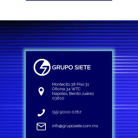
Montecito 38 Piso 31
Oficina 34 WTC
Napoles, Benito Juárez
03810
(55) 9000 0787
info@gruposiete.com.mx