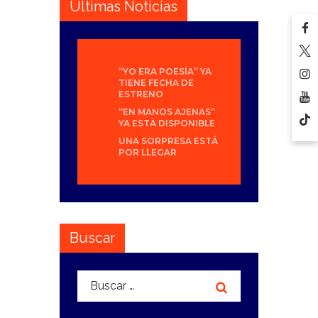
Últimas Noticias
“YO ERA POESÍA” YA
TIENE FECHA DE
ESTRENO
“EN MANOS AJENAS”
YA ESTÁ DISPONIBLE
UNA SORPRESA ESTÁ
POR LLEGAR
Buscar
Buscar: