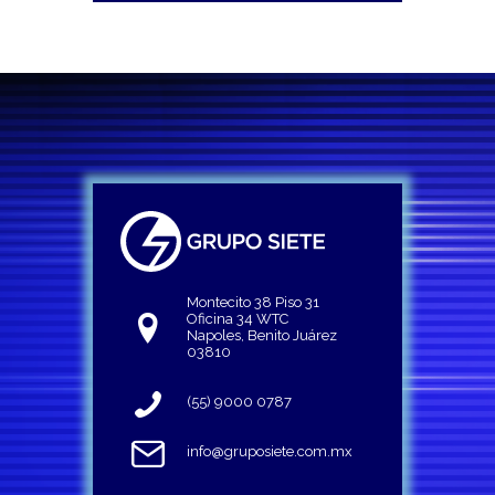
Montecito 38 Piso 31
Oficina 34 WTC
Napoles, Benito Juárez
03810
(55) 9000 0787
info@gruposiete.com.mx