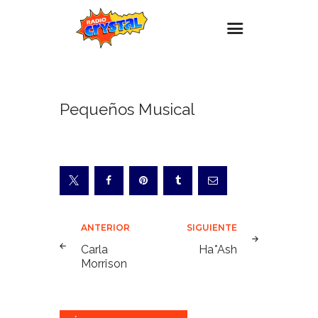
Inicio – Radio Crystal
Pequeños Musical
Estaciones
Eventos
Promociones
Noticias
Para ti
Navegación
ANTERIOR
SIGUIENTE
Contacto
de
Carla
Ha*Ash
Morrison
entradas