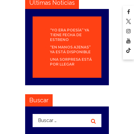
Últimas Noticias
“YO ERA POESÍA” YA
TIENE FECHA DE
ESTRENO
“EN MANOS AJENAS”
YA ESTÁ DISPONIBLE
UNA SORPRESA ESTÁ
POR LLEGAR
Buscar
Buscar: