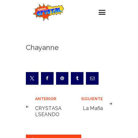
Inicio – Radio Crystal
Chayanne
Estaciones
Eventos
Promociones
Noticias
Para ti
Navegación
ANTERIOR
SIGUIENTE
Contacto
de
CRYSTASA
La Mafia
LSEANDO
entradas