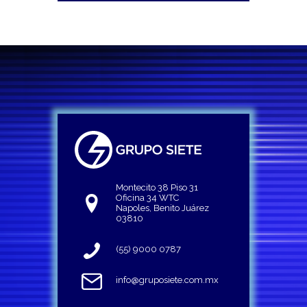
Montecito 38 Piso 31
Oficina 34 WTC
Napoles, Benito Juárez
03810
(55) 9000 0787
info@gruposiete.com.mx