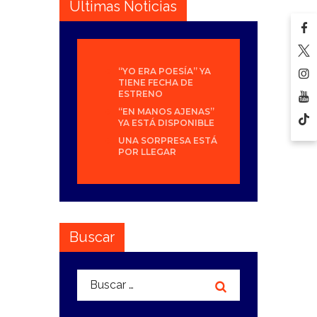
Últimas Noticias
“YO ERA POESÍA” YA
TIENE FECHA DE
ESTRENO
“EN MANOS AJENAS”
YA ESTÁ DISPONIBLE
UNA SORPRESA ESTÁ
POR LLEGAR
Buscar
Buscar: