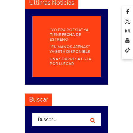
Últimas Noticias
“YO ERA POESÍA” YA
TIENE FECHA DE
ESTRENO
“EN MANOS AJENAS”
YA ESTÁ DISPONIBLE
UNA SORPRESA ESTÁ
POR LLEGAR
Buscar
Buscar: