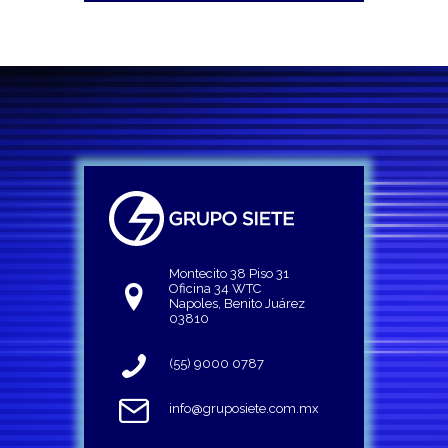
Montecito 38 Piso 31
Oficina 34 WTC
Napoles, Benito Juárez
03810
(55) 9000 0787
info@gruposiete.com.mx