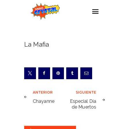
Inicio – Radio Crystal
La Mafia
Estaciones
Eventos
Promociones
Noticias
Para ti
Navegación
ANTERIOR
SIGUIENTE
Contacto
de
Chayanne
Especial Día
de Muertos
entradas