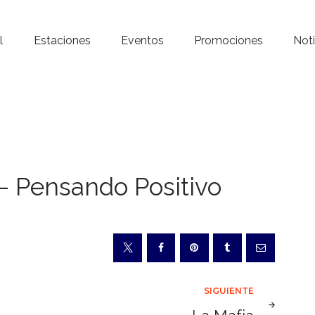
Inicio – Radio Crystal
l
Estaciones
Eventos
Promociones
Noti
Estaciones
Eventos
Promociones
Noticias
 – Pensando Positivo
Para ti
Contacto
SIGUIENTE