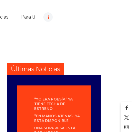
cias
Para ti
Últimas Noticias
“YO ERA POESÍA” YA
TIENE FECHA DE
ESTRENO
“EN MANOS AJENAS” YA
ESTÁ DISPONIBLE
UNA SORPRESA ESTÁ