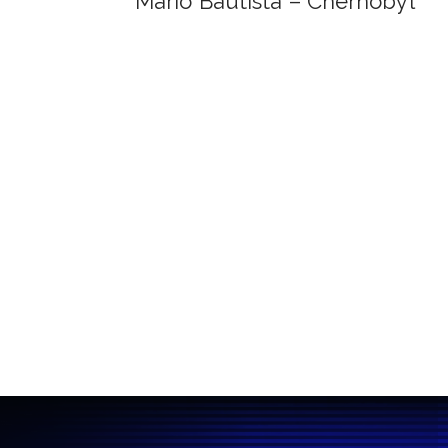
Mario Bautista – Chernobyl
de
entradas