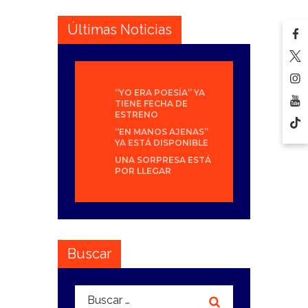
Últimas Noticias
“YO ERA POESÍA” YA
TIENE FECHA DE
ESTRENO
“EN MANOS AJENAS”
YA ESTÁ DISPONIBLE
UNA SORPRESA ESTÁ
POR LLEGAR
Buscar
Buscar: