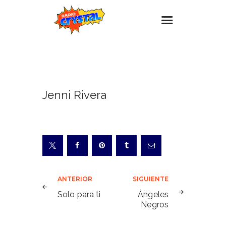
20
AGOSTO,
Inicio – Radio Crystal
2024
Estaciones
Jenni Rivera
Eventos
Promociones
Noticias
Para ti
Contacto
Navegación
ANTERIOR
SIGUIENTE
de
Solo para ti
Ángeles
Negros
entradas