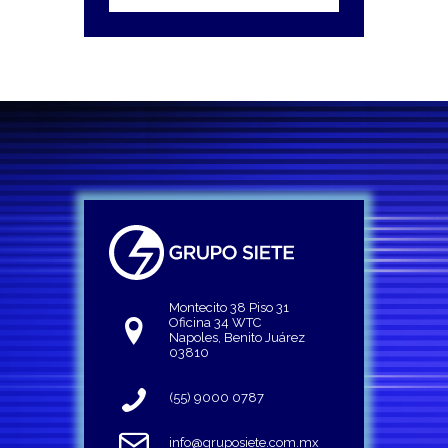
Montecito 38 Piso 31
Oficina 34 WTC
Napoles, Benito Juárez
03810
(55) 9000 0787
info@gruposiete.com.mx