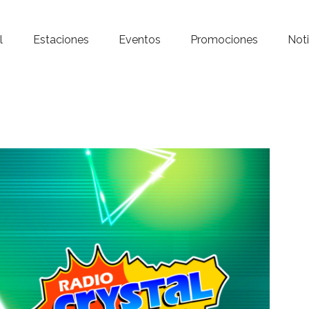
Inicio – Radio Crystal
l
Estaciones
Eventos
Promociones
Noti
Estaciones
Eventos
Promociones
Noticias
Para ti
Contacto