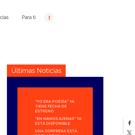
cias
Para ti
Últimas Noticias
“YO ERA POESÍA” YA
TIENE FECHA DE
ESTRENO
“EN MANOS AJENAS” YA
ESTÁ DISPONIBLE
UNA SORPRESA ESTÁ