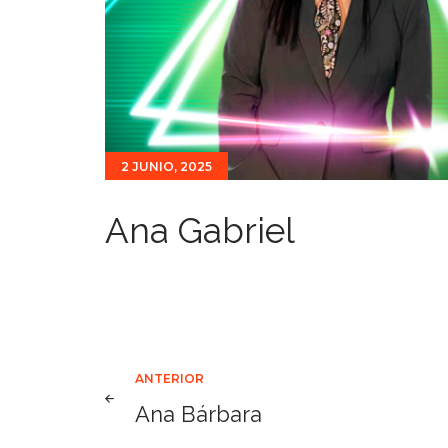
2 JUNIO, 2025
Ana Gabriel
Navegación
ANTERIOR
Ana Bárbara
de