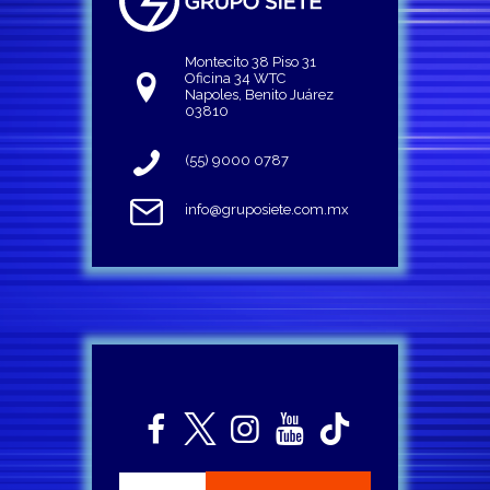
Montecito 38 Piso 31
Oficina 34 WTC
Napoles, Benito Juárez
03810
(55) 9000 0787
info@gruposiete.com.mx