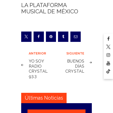
LA PLATAFORMA
MUSICAL DE MÉXICO
Navegación
ANTERIOR
SIGUIENTE
de
YO SOY
BUENOS
RADIO
DÍAS
entradas
CRYSTAL
CRYSTAL
93.3
Últimas Noticias