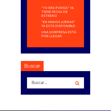
“YO ERA POESÍA” YA
TIENE FECHA DE
ESTRENO
“EN MANOS AJENAS”
YA ESTÁ DISPONIBLE
UNA SORPRESA ESTÁ
POR LLEGAR
Buscar
Buscar: