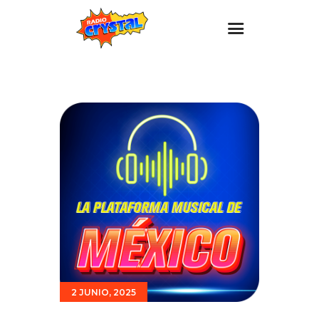
Inicio – Radio Crystal
Estaciones
Eventos
Promociones
Noticias
Para ti
Contacto
2 JUNIO, 2025