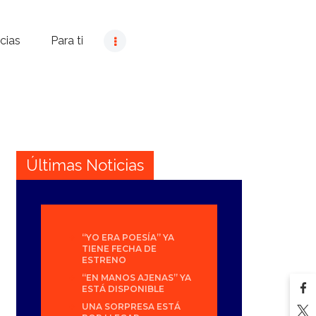
cias
Para ti
Últimas Noticias
“YO ERA POESÍA” YA
TIENE FECHA DE
ESTRENO
“EN MANOS AJENAS” YA
ESTÁ DISPONIBLE
UNA SORPRESA ESTÁ