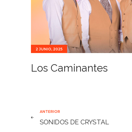
2 JUNIO, 2025
Los Caminantes
Navegación
ANTERIOR
SONIDOS DE CRYSTAL
de