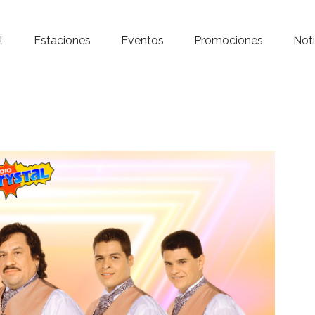
Inicio – Radio Crystal
l
Estaciones
Eventos
Promociones
Noti
Estaciones
Eventos
Promociones
Noticias
Para ti
Contacto