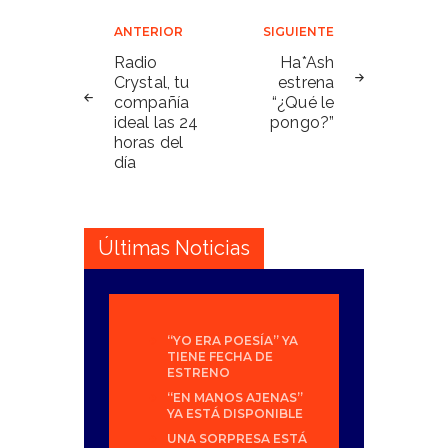
Navegación
ANTERIOR
SIGUIENTE
de
Radio
Ha*Ash
Crystal, tu
estrena
entradas
compañía
“¿Qué le
ideal las 24
pongo?”
horas del
día
Últimas Noticias
“YO ERA POESÍA” YA
TIENE FECHA DE
ESTRENO
“EN MANOS AJENAS”
YA ESTÁ DISPONIBLE
UNA SORPRESA ESTÁ