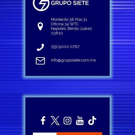
Montecito 38 Piso 31
Oficina 34 WTC
Napoles, Benito Juárez
03810
(55) 9000 0787
info@gruposiete.com.mx