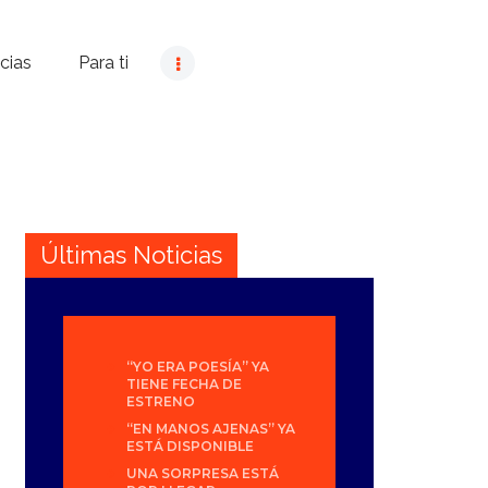
cias
Para ti
Últimas Noticias
“YO ERA POESÍA” YA
TIENE FECHA DE
ESTRENO
“EN MANOS AJENAS” YA
ESTÁ DISPONIBLE
UNA SORPRESA ESTÁ