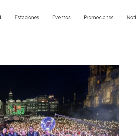
Inicio – Radio Crystal
l
Estaciones
Eventos
Promociones
Noti
Estaciones
Eventos
Promociones
Noticias
Para ti
Contacto