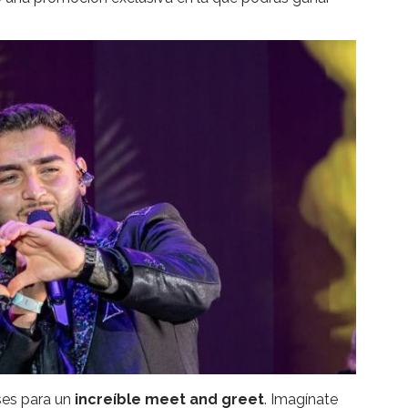
ses para un
increíble meet and greet
. Imagínate