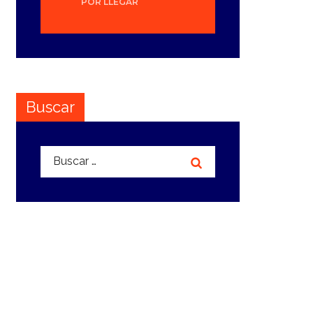
POR LLEGAR
Buscar
Buscar: