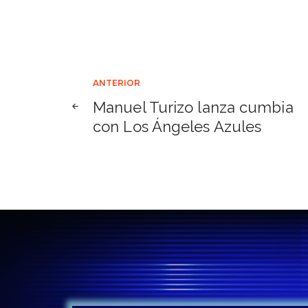
Navegación
ANTERIOR
Manuel Turizo lanza cumbia
de
con Los Ángeles Azules
entradas