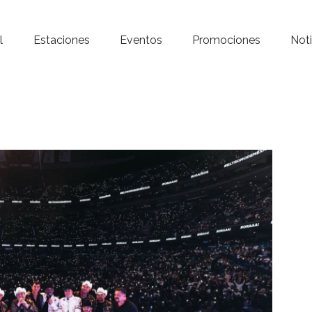
Inicio – Radio Crystal
l
Estaciones
Eventos
Promociones
Noti
Estaciones
Eventos
Promociones
Noticias
Para ti
Contacto