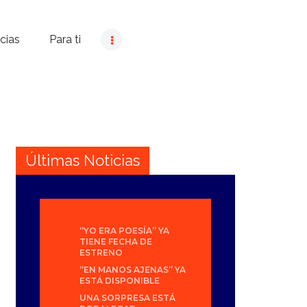
cias
Para ti
Últimas Noticias
“YO ERA POESÍA” YA
TIENE FECHA DE
ESTRENO
“EN MANOS AJENAS” YA
ESTÁ DISPONIBLE
UNA SORPRESA ESTÁ