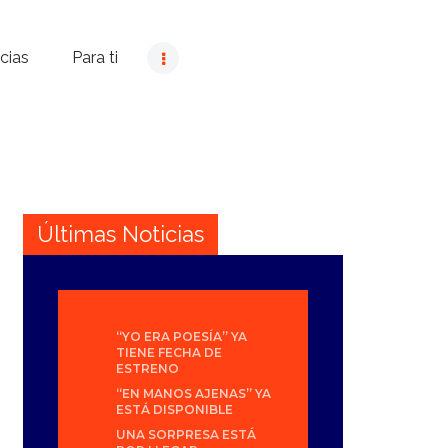
cias
Para ti
Últimas Noticias
“YO ERA POESÍA” YA
TIENE FECHA DE
ESTRENO
“EN MANOS AJENAS” YA
ESTÁ DISPONIBLE
UNA SORPRESA ESTÁ