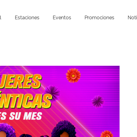
Inicio – Radio Crystal
l
Estaciones
Eventos
Promociones
Noti
Estaciones
Eventos
Promociones
Noticias
Para ti
Contacto