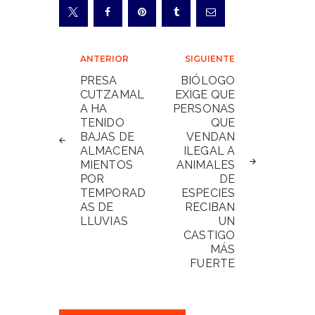
Navegación
ANTERIOR
SIGUIENTE
de
PRESA
BIÓLOGO
CUTZAMAL
EXIGE QUE
entradas
A HA
PERSONAS
TENIDO
QUE
BAJAS DE
VENDAN
ALMACENA
ILEGAL A
MIENTOS
ANIMALES
POR
DE
TEMPORAD
ESPECIES
AS DE
RECIBAN
LLUVIAS
UN
CASTIGO
MÁS
FUERTE