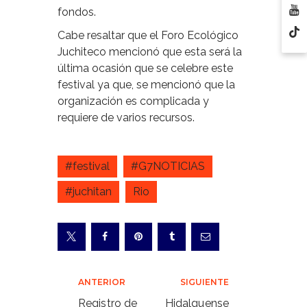
fondos.
Cabe resaltar que el Foro Ecológico
Juchiteco mencionó que esta será la
última ocasión que se celebre este
festival ya que, se mencionó que la
organización es complicada y
requiere de varios recursos.
#festival
#G7NOTICIAS
#juchitan
Rio
Navegación
ANTERIOR
SIGUIENTE
de
Registro de
Hidalguense