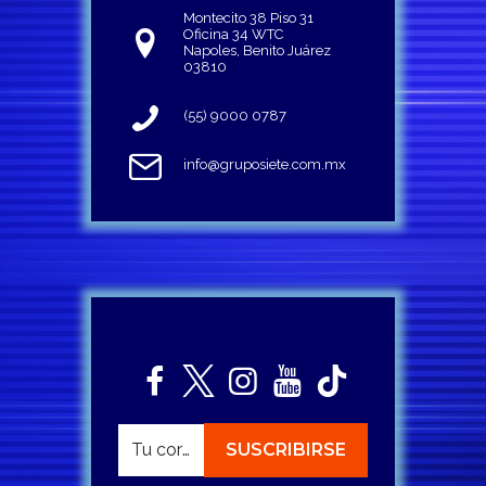
Montecito 38 Piso 31
Oficina 34 WTC
Napoles, Benito Juárez
03810
(55) 9000 0787
info@gruposiete.com.mx