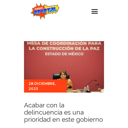
Inicio – Radio Crystal
Estaciones
Eventos
Promociones
Noticias
28 DICIEMBRE,
Para ti
2023
Contacto
Acabar con la
delincuencia es una
prioridad en este gobierno