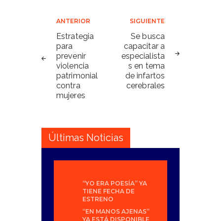
Navegación
ANTERIOR
SIGUIENTE
de
Estrategia
Se busca
para
capacitar a
entradas
prevenir
especialista
violencia
s en tema
patrimonial
de infartos
contra
cerebrales
mujeres
Últimas Noticias
“YO ERA POESÍA” YA
TIENE FECHA DE
ESTRENO
“EN MANOS AJENAS”
YA ESTÁ DISPONIBLE