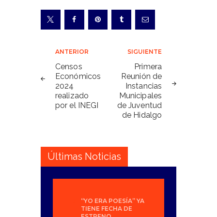
Navegación
ANTERIOR
SIGUIENTE
de
Censos
Primera
Económicos
Reunión de
entradas
2024
Instancias
realizado
Municipales
por el INEGI
de Juventud
de Hidalgo
Últimas Noticias
“YO ERA POESÍA” YA
TIENE FECHA DE
ESTRENO