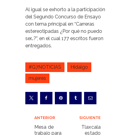
Al igual se exhorto a la participación
del Segundo Concurso de Ensayo
con tema principal en “Carreras
estereotipadas ¿Por qué no puedo
ser…?”, en el cual 177 escritos fueron
entregados.
#G7NOTICIAS
Hidalgo
mujeres
Navegación
ANTERIOR
SIGUIENTE
de
Mesa de
Tlaxcala
trabajo para
estado