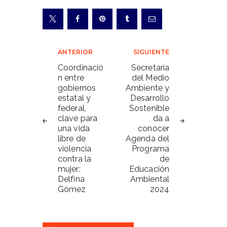
Navegación
ANTERIOR
SIGUIENTE
de
Coordinació
Secretaría
n entre
del Medio
entradas
gobiernos
Ambiente y
estatal y
Desarrollo
federal,
Sostenible
clave para
da a
una vida
conocer
libre de
Agenda del
violencia
Programa
contra la
de
mujer:
Educación
Delfina
Ambiental
Gómez
2024