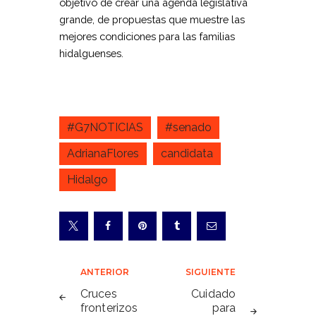
objetivo de crear una agenda legislativa
grande, de propuestas que muestre las
mejores condiciones para las familias
hidalguenses.
#G7NOTICIAS
#senado
AdrianaFlores
candidata
Hidalgo
Navegación
ANTERIOR
SIGUIENTE
de
Cruces
Cuidado
fronterizos
para
entradas