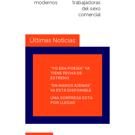
modernos
trabajadoras
del sexo
comercial
Últimas Noticias
“YO ERA POESÍA” YA
TIENE FECHA DE
ESTRENO
“EN MANOS AJENAS”
YA ESTÁ DISPONIBLE
UNA SORPRESA ESTÁ
POR LLEGAR