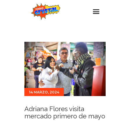
Inicio – Radio Crystal
Estaciones
Eventos
Promociones
Noticias
Para ti
14 MARZO, 2024
Contacto
Adriana Flores visita
mercado primero de mayo