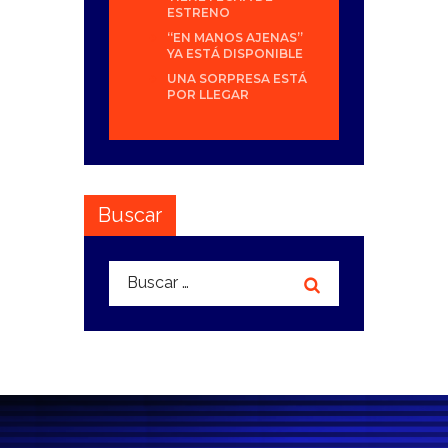
ESTRENO
“EN MANOS AJENAS”
YA ESTÁ DISPONIBLE
UNA SORPRESA ESTÁ
POR LLEGAR
Buscar
Buscar: