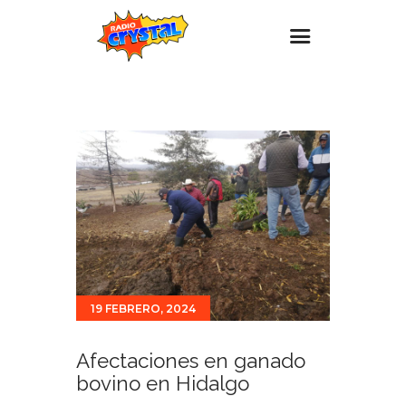
Inicio – Radio Crystal
Estaciones
Eventos
Promociones
Noticias
Para ti
Contacto
19 FEBRERO, 2024
Afectaciones en ganado
bovino en Hidalgo