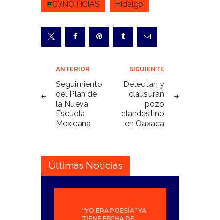
#G7NOTICIAS
Hidalgo
Navegación
ANTERIOR
SIGUIENTE
de
Seguimiento
Detectan y
del Plan de
clausuran
entradas
la Nueva
pozo
Escuela
clandestino
Mexicana
en Oaxaca
Últimas Noticias
“YO ERA POESÍA” YA
TIENE FECHA DE