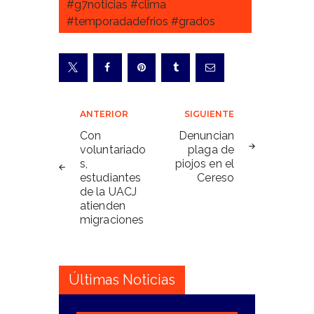
#g7noticias #clima
#temporadadefrios #grados
Navegación
ANTERIOR
SIGUIENTE
de
Con
Denuncian
voluntariado
plaga de
entradas
s,
piojos en el
estudiantes
Cereso
de la UACJ
atienden
migraciones
Últimas Noticias