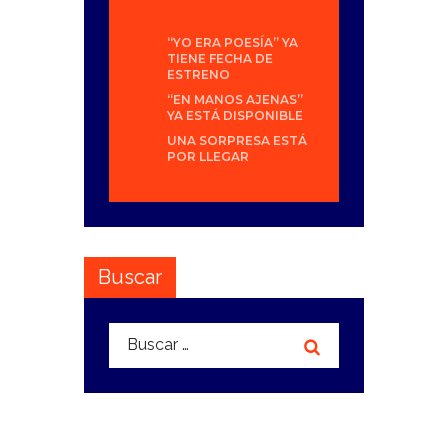
“YO ERA POESÍA” YA
TIENE FECHA DE
ESTRENO
“EN MANOS AJENAS”
YA ESTÁ DISPONIBLE
UNA SORPRESA ESTÁ
POR LLEGAR
Buscar
Buscar: