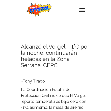
15
NOVIEMBRE,
Inicio – Radio Crystal
2023
Estaciones
Alcanzó el Vergel – 1°C por
Eventos
la noche; continuarán
Promociones
heladas en la Zona
Serrana: CEPC
Noticias
Para ti
~Tony Tirado
Contacto
La Coordinación Estatal de
Protección Civil indicó que El Vergel
reportó temperaturas bajo cero con
-1°C, asimismo, la masa de aire frio