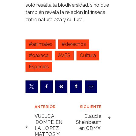
solo resalta la biodiversidad, sino que
también revela la relación intrínseca
entre naturaleza y cultura.
#animales
#derechos
#oaxaca
AVES
Cultura
Especies
Navegación
ANTERIOR
SIGUIENTE
de
VUELCA
Claudia
‘DOMPE’ EN
Sheinbaum
entradas
LA LOPEZ
en CDMX.
MATEOS Y