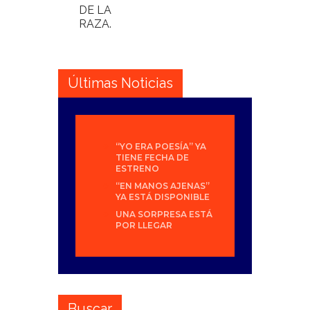
DE LA
RAZA.
Últimas Noticias
“YO ERA POESÍA” YA
TIENE FECHA DE
ESTRENO
“EN MANOS AJENAS”
YA ESTÁ DISPONIBLE
UNA SORPRESA ESTÁ
POR LLEGAR
Buscar