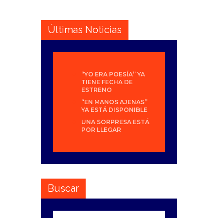
Últimas Noticias
“YO ERA POESÍA” YA
TIENE FECHA DE
ESTRENO
“EN MANOS AJENAS”
YA ESTÁ DISPONIBLE
UNA SORPRESA ESTÁ
POR LLEGAR
Buscar
Buscar: