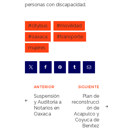
personas con discapacidad.
#citybus
#movilidad
#oaxaca
#transporte
mujeres
Navegación
ANTERIOR
SIGUIENTE
de
Suspensión
Plan de
y Auditoria a
reconstrucci
entradas
Notarios en
ón de
Oaxaca
Acapulco y
Coyuca de
Benítez