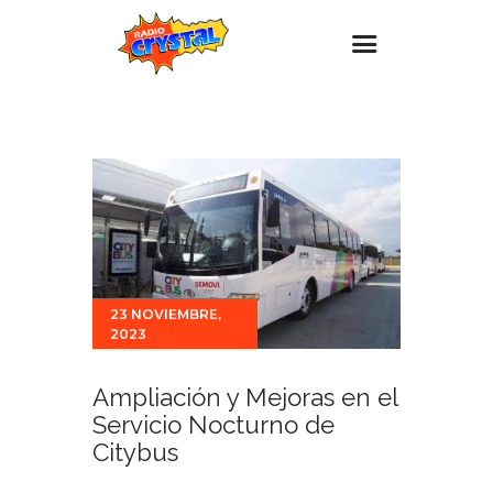
Inicio – Radio Crystal
Estaciones
Eventos
Promociones
Noticias
23 NOVIEMBRE,
Para ti
2023
Contacto
Ampliación y Mejoras en el
Servicio Nocturno de
Citybus