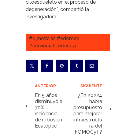
citoesqueleto en el proceso de
degeneración¨, compartió la
investigadora.
#g7noticias #edomex
#nerviociaticoderata
Navegación
ANTERIOR
SIGUIENTE
de
En 5 años
¿En 20224
disminuyó a
habrá
entradas
70%
presupuesto
incidencia
para mejorar
de robos en
infraestructu
Ecatepec
ra del
FOMOCyT?