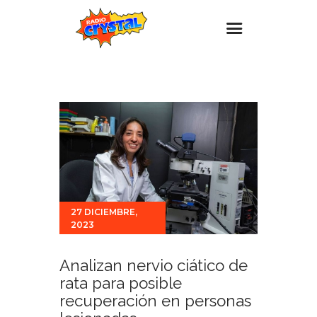
Inicio – Radio Crystal
Estaciones
Eventos
Promociones
Noticias
Para ti
27 DICIEMBRE,
2023
Contacto
Analizan nervio ciático de
rata para posible
recuperación en personas