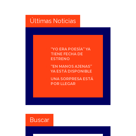
Últimas Noticias
“YO ERA POESÍA” YA
TIENE FECHA DE
ESTRENO
“EN MANOS AJENAS”
YA ESTÁ DISPONIBLE
UNA SORPRESA ESTÁ
POR LLEGAR
Buscar