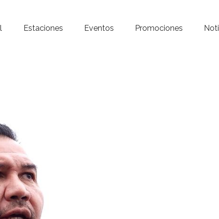
Inicio – Radio Crystal
l
Estaciones
Eventos
Promociones
Noti
Estaciones
Eventos
Promociones
Noticias
Para ti
Contacto