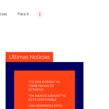
cias
Para ti
Últimas Noticias
“YO ERA POESÍA” YA
TIENE FECHA DE
ESTRENO
“EN MANOS AJENAS” YA
ESTÁ DISPONIBLE
UNA SORPRESA ESTÁ