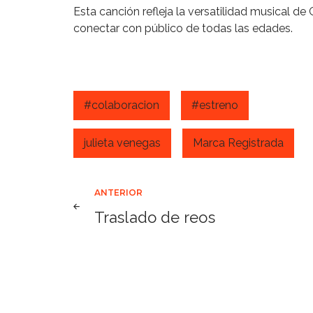
Esta canción refleja la versatilidad musical 
conectar con público de todas las edades.
#colaboracion
#estreno
julieta venegas
Marca Registrada
Navegación
ANTERIOR
Traslado de reos
de
entradas