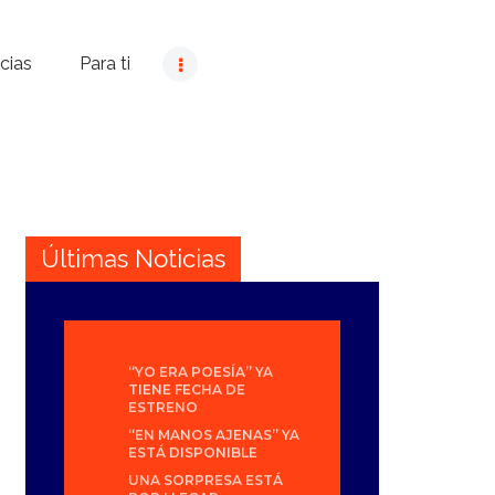
cias
Para ti
Últimas Noticias
“YO ERA POESÍA” YA
TIENE FECHA DE
ESTRENO
“EN MANOS AJENAS” YA
ESTÁ DISPONIBLE
UNA SORPRESA ESTÁ