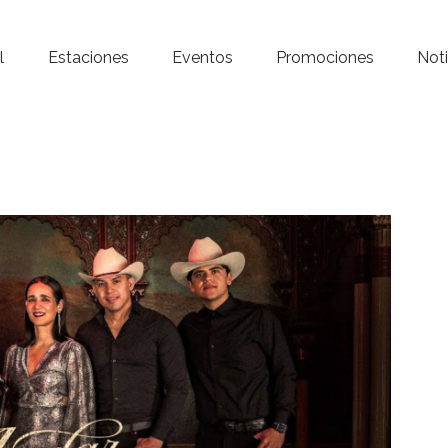
Inicio – Radio Crystal
l
Estaciones
Eventos
Promociones
Noti
Estaciones
Eventos
Promociones
Noticias
Para ti
Contacto