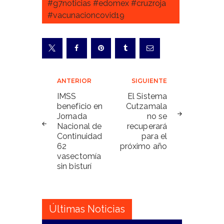
#g7noticias #edomex #cruzroja
#vacunacioncovid19
Navegación
ANTERIOR
SIGUIENTE
de
IMSS
El Sistema
beneficio en
Cutzamala
entradas
Jornada
no se
Nacional de
recuperará
Continuidad
para el
62
próximo año
vasectomía
sin bisturí
Últimas Noticias