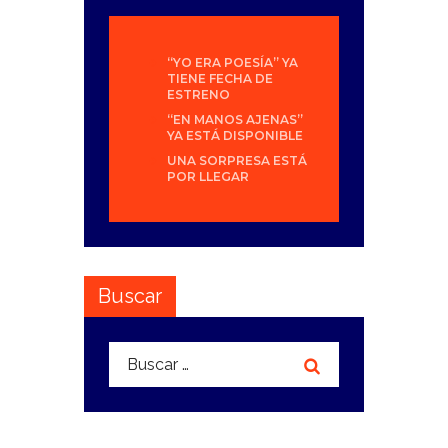
“YO ERA POESÍA” YA
TIENE FECHA DE
ESTRENO
“EN MANOS AJENAS”
YA ESTÁ DISPONIBLE
UNA SORPRESA ESTÁ
POR LLEGAR
Buscar
Buscar: