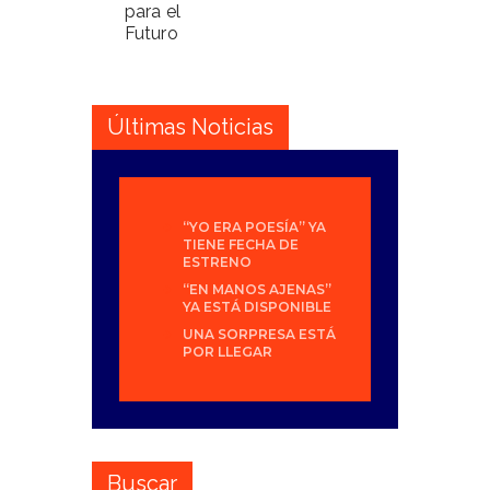
para el
Futuro
Últimas Noticias
“YO ERA POESÍA” YA
TIENE FECHA DE
ESTRENO
“EN MANOS AJENAS”
YA ESTÁ DISPONIBLE
UNA SORPRESA ESTÁ
POR LLEGAR
Buscar