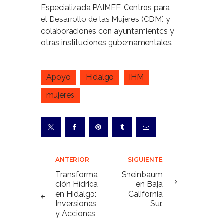
Especializada PAIMEF, Centros para
el Desarrollo de las Mujeres (CDM) y
colaboraciones con ayuntamientos y
otras instituciones gubernamentales.
Apoyo
Hidalgo
IHM
mujeres
Navegación
ANTERIOR
SIGUIENTE
de
Transforma
Sheinbaum
ción Hídrica
en Baja
entradas
en Hidalgo:
California
Inversiones
Sur.
y Acciones