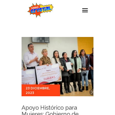
Inicio – Radio Crystal
Estaciones
Eventos
Promociones
Noticias
Para ti
Contacto
23 DICIEMBRE,
2023
Apoyo Histórico para
Mujeres: Gobierno de