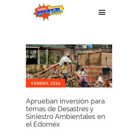
Inicio – Radio Crystal
Estaciones
Eventos
Promociones
Noticias
6 ENERO, 2024
Para ti
Aprueban inversión para
Contacto
temas de Desastres y
Siniestro Ambientales en
el Edoméx