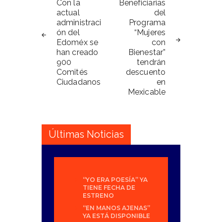
de
Con la
Beneficiarias
actual
del
entradas
administraci
Programa
ón del
“Mujeres
Edoméx se
con
han creado
Bienestar”
900
tendrán
Comités
descuento
Ciudadanos
en
Mexicable
Últimas Noticias
“YO ERA POESÍA” YA
TIENE FECHA DE
ESTRENO
“EN MANOS AJENAS”
YA ESTÁ DISPONIBLE