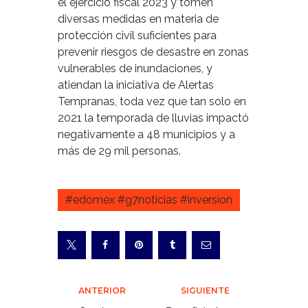
el ejercicio fiscal 2023 y tomen
diversas medidas en materia de
protección civil suficientes para
prevenir riesgos de desastre en zonas
vulnerables de inundaciones, y
atiendan la iniciativa de Alertas
Tempranas, toda vez que tan solo en
2021 la temporada de lluvias impactó
negativamente a 48 municipios y a
más de 29 mil personas.
#edomex #g7noticias #inversion
Navegación
ANTERIOR
SIGUIENTE