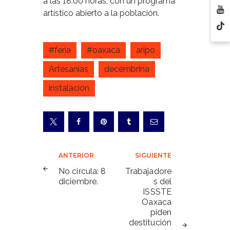
a las 18:00 horas, con un programa
artístico abierto a la población.
#feria
#oaxaca
aripo
Artesanías
decembrina
instalacion
Navegación
ANTERIOR
SIGUIENTE
de
No circula: 8
Trabajadore
diciembre.
s del
entradas
ISSSTE
Oaxaca
piden
destitución