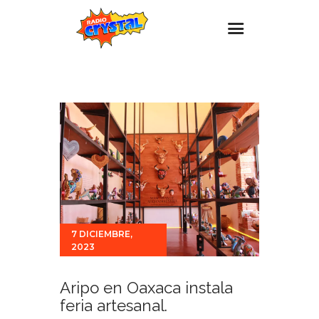
Inicio – Radio Crystal
Estaciones
Eventos
Promociones
Noticias
Para ti
Contacto
7 DICIEMBRE,
2023
Aripo en Oaxaca instala
feria artesanal.