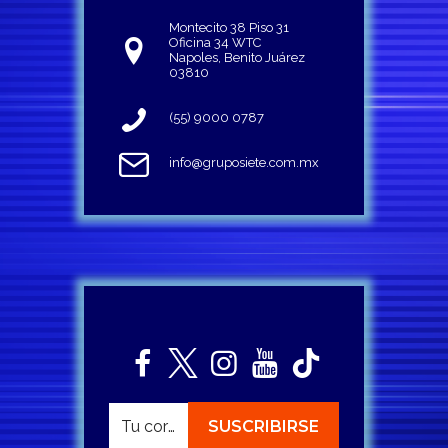
Montecito 38 Piso 31
Oficina 34 WTC
Napoles, Benito Juárez
03810
(55) 9000 0787
info@gruposiete.com.mx