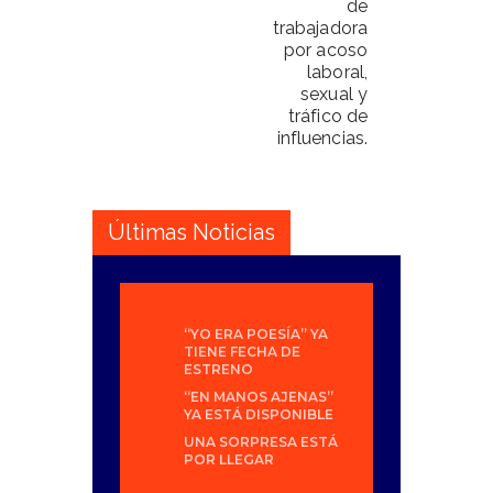
de
trabajadora
por acoso
laboral,
sexual y
tráfico de
influencias.
Últimas Noticias
“YO ERA POESÍA” YA
TIENE FECHA DE
ESTRENO
“EN MANOS AJENAS”
YA ESTÁ DISPONIBLE
UNA SORPRESA ESTÁ
POR LLEGAR