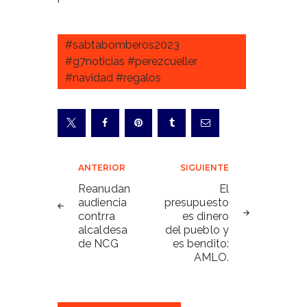
#sabtabomberos2023
#g7noticias #perezcueller
#navidad #regalos
Navegación
ANTERIOR
SIGUIENTE
de
Reanudan
El
audiencia
presupuesto
entradas
contrra
es dinero
alcaldesa
del pueblo y
de NCG
es bendito:
AMLO.