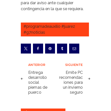
para dar aviso ante cualquier
contingencia en la que se requiera.
#programadeauxilio #juarez
#g7noticias
Navegación
ANTERIOR
SIGUIENTE
de
Entrega
Emite PC
desarrollo
recomendac
entradas
social
iones para
piernas de
un invierno
puerco
seguro