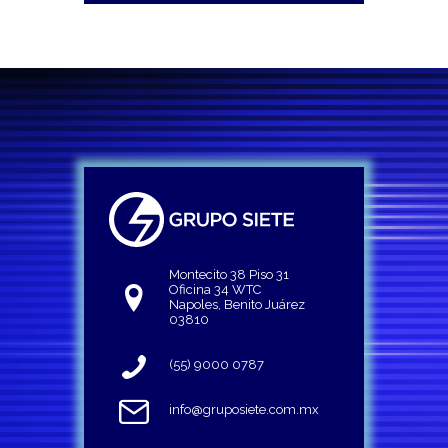
Montecito 38 Piso 31
Oficina 34 WTC
Napoles, Benito Juárez
03810
(55) 9000 0787
info@gruposiete.com.mx