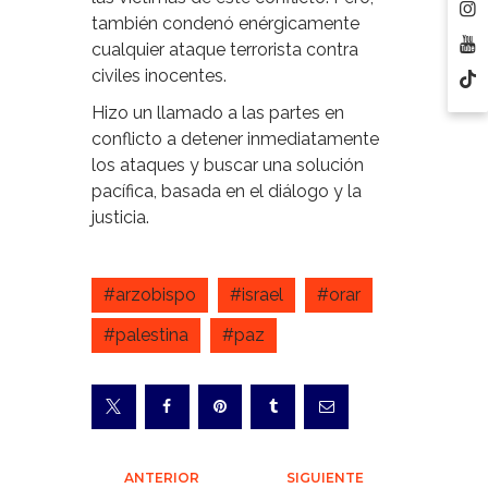
también condenó enérgicamente
cualquier ataque terrorista contra
civiles inocentes.
Hizo un llamado a las partes en
conflicto a detener inmediatamente
los ataques y buscar una solución
pacífica, basada en el diálogo y la
justicia.
#arzobispo
#israel
#orar
#palestina
#paz
Navegación
ANTERIOR
SIGUIENTE