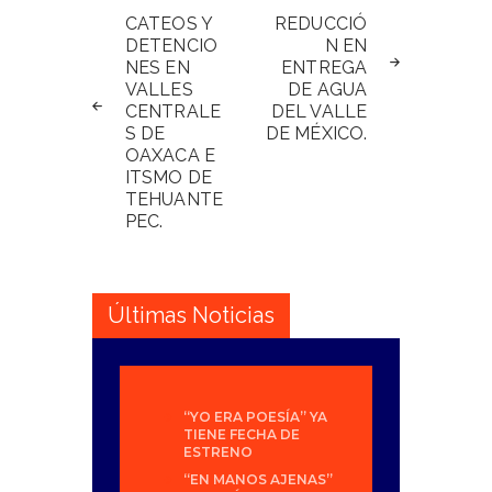
de
CATEOS Y
REDUCCIÓ
DETENCIO
N EN
entradas
NES EN
ENTREGA
VALLES
DE AGUA
CENTRALE
DEL VALLE
S DE
DE MÉXICO.
OAXACA E
ITSMO DE
TEHUANTE
PEC.
Últimas Noticias
“YO ERA POESÍA” YA
TIENE FECHA DE
ESTRENO
“EN MANOS AJENAS”