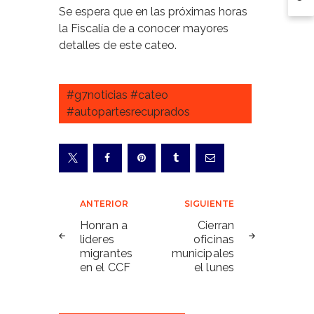
Se espera que en las próximas horas
la Fiscalía de a conocer mayores
detalles de este cateo.
#g7noticias #cateo
#autopartesrecuprados
Navegación
ANTERIOR
SIGUIENTE
de
Honran a
Cierran
lideres
oficinas
entradas
migrantes
municipales
en el CCF
el lunes