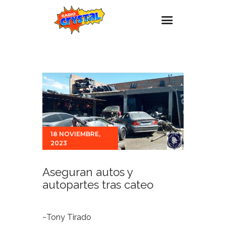
Inicio – Radio Crystal
Estaciones
Eventos
Promociones
Noticias
18 NOVIEMBRE,
2023
Para ti
Contacto
Aseguran autos y
autopartes tras cateo
~Tony Tirado