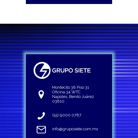
Montecito 38 Piso 31
Oficina 34 WTC
Napoles, Benito Juárez
03810
(55) 9000 0787
info@gruposiete.com.mx