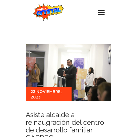
Inicio – Radio Crystal
Estaciones
Eventos
Promociones
Noticias
Para ti
23 NOVIEMBRE,
2023
Contacto
Asiste alcalde a
reinaugración del centro
de desarrollo familiar