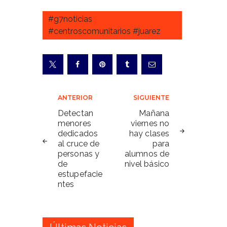
#g7noticias
#centroscomunitarios #juarez
Navegación
ANTERIOR
SIGUIENTE
de
Detectan
Mañana
menores
viernes no
entradas
dedicados
hay clases
al cruce de
para
personas y
alumnos de
de
nivel básico
estupefacie
ntes