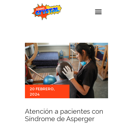
Inicio – Radio Crystal
Estaciones
Eventos
Promociones
Noticias
Para ti
20 FEBRERO,
2024
Contacto
Atención a pacientes con
Síndrome de Asperger