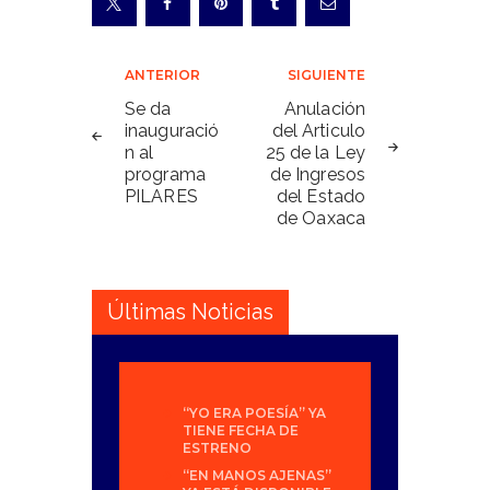
Navegación
ANTERIOR
SIGUIENTE
de
Se da
Anulación
inauguració
del Articulo
entradas
n al
25 de la Ley
programa
de Ingresos
PILARES
del Estado
de Oaxaca
Últimas Noticias
“YO ERA POESÍA” YA
TIENE FECHA DE
ESTRENO
“EN MANOS AJENAS”