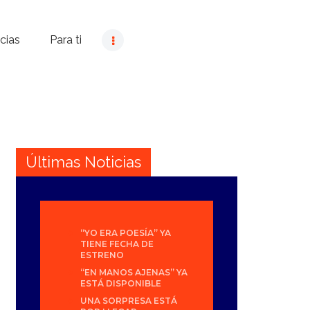
cias
Para ti
Últimas Noticias
“YO ERA POESÍA” YA
TIENE FECHA DE
ESTRENO
“EN MANOS AJENAS” YA
ESTÁ DISPONIBLE
UNA SORPRESA ESTÁ