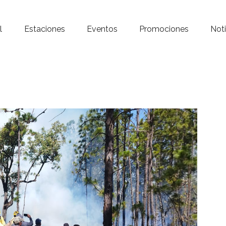
Inicio – Radio Crystal
l
Estaciones
Eventos
Promociones
Noti
Estaciones
Eventos
Promociones
Noticias
Para ti
Contacto