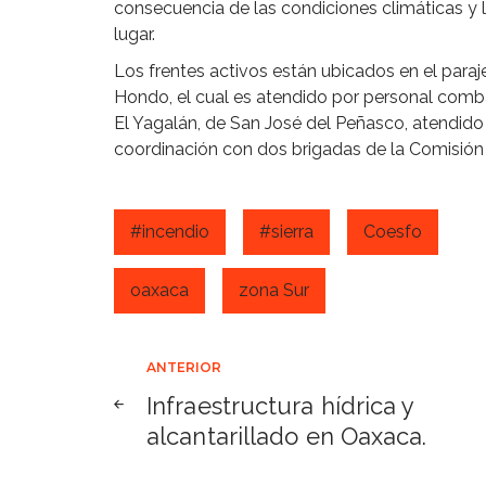
consecuencia de las condiciones climáticas y l
lugar.
Los frentes activos están ubicados en el paraj
Hondo, el cual es atendido por personal comb
El Yagalán, de San José del Peñasco, atendido
coordinación con dos brigadas de la Comisión 
#incendio
#sierra
Coesfo
oaxaca
zona Sur
Navegación
ANTERIOR
Infraestructura hídrica y
de
alcantarillado en Oaxaca.