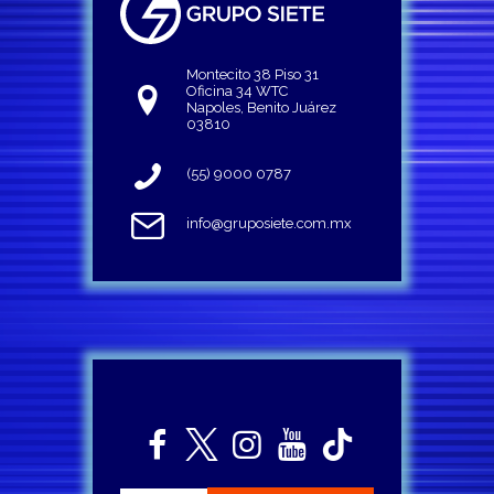
Montecito 38 Piso 31
Oficina 34 WTC
Napoles, Benito Juárez
03810
(55) 9000 0787
info@gruposiete.com.mx