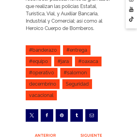
que realizan las policías Estatal,
Turística, Vial, y Auxiliar Bancaria,
Industrial y Comercial; así como al
Heroico Cuerpo de Bomberos.
#banderazo
#entrega
#equipo
#jara
#oaxaca
#operativo
#salomon
decembrino
Seguridad
vacacional
ANTERIOR
SIGUIENTE