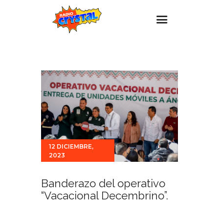
Inicio – Radio Crystal
Estaciones
Eventos
Promociones
Noticias
Para ti
12 DICIEMBRE,
2023
Contacto
Banderazo del operativo
“Vacacional Decembrino”.